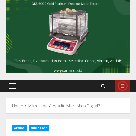
Primary
Menu
Home
Mikroskop
Apa Itu Mikroskop Digital?
Artikel
Mikroskop