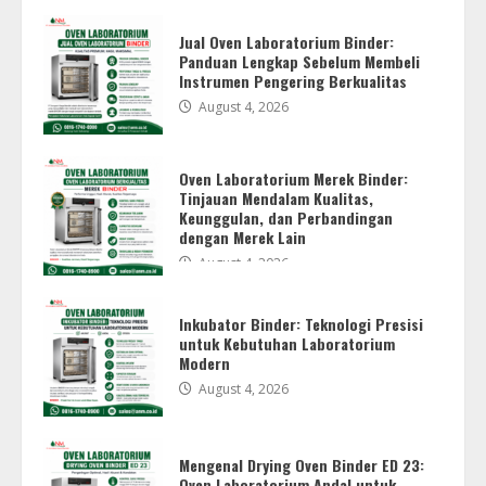
Jual Oven Laboratorium Binder:
Panduan Lengkap Sebelum Membeli
Instrumen Pengering Berkualitas
August 4, 2026
Oven Laboratorium Merek Binder:
Tinjauan Mendalam Kualitas,
Keunggulan, dan Perbandingan
dengan Merek Lain
Gold Meter Indicator: Indikator
August 4, 2026
Pengujian Emas untuk Hasil yang
Cepat dan Efisien
July 21, 2026
Inkubator Binder: Teknologi Presisi
4
untuk Kebutuhan Laboratorium
Modern
August 4, 2026
Gold Meter Perbankan
July 21, 2026
Mengenal Drying Oven Binder ED 23:
5
Oven Laboratorium Andal untuk