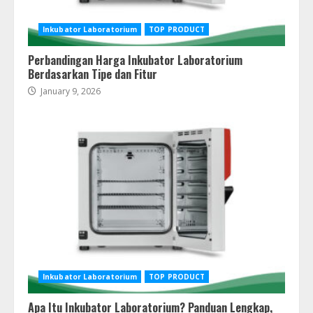
Gold Meter Berkualitas: Solusi
Pengujian Kadar Emas yang Cepat,
Akurat, dan Profesional
Inkubator Laboratorium
TOP PRODUCT
July 21, 2026
2
Perbandingan Harga Inkubator Laboratorium
Berdasarkan Tipe dan Fitur
January 9, 2026
Gold Metal Detector vs Gold Meter:
Memahami Perbedaan dan Memilih
Alat yang Tepat
July 21, 2026
3
Gold Meter Indicator: Indikator
Pengujian Emas untuk Hasil yang
Cepat dan Efisien
July 21, 2026
4
Inkubator Laboratorium
TOP PRODUCT
Apa Itu Inkubator Laboratorium? Panduan Lengkap,