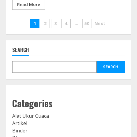
Read More
Posts
1
2
3
4
…
50
Next
navigation
SEARCH
SEARCH
Categories
Alat Ukur Cuaca
Artikel
Binder