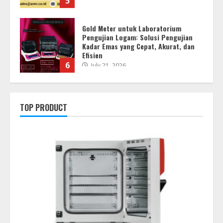
5
Gold Meter untuk Laboratorium
Pengujian Logam: Solusi Pengujian
Kadar Emas yang Cepat, Akurat, dan
Efisien
6
July 21, 2026
Gold Meter untuk Pusat Sertifikasi
Logam Mulia: Mendukung Proses
TOP PRODUCT
Verifikasi yang Cepat, Konsisten, dan
Profesional
7
July 21, 2026
Gold Tester Machine: Solusi Modern
untuk Pengujian Kadar Emas yang
Cepat dan Efisien
July 21, 2026
1