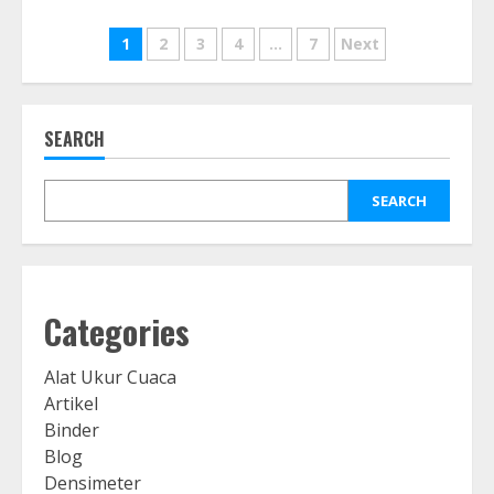
Posts
1
2
3
4
…
7
Next
navigation
SEARCH
SEARCH
Categories
Alat Ukur Cuaca
Artikel
Binder
Blog
Densimeter