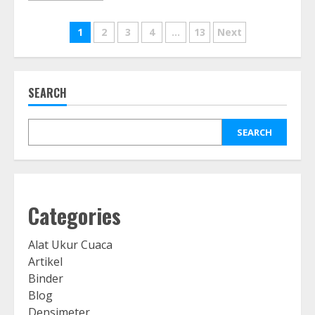
Posts
1
2
3
4
…
13
Next
navigation
SEARCH
SEARCH
Categories
Alat Ukur Cuaca
Artikel
Binder
Blog
Densimeter