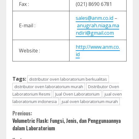
Fax :
(021) 8690 6781
sales@anm.co.id
–
E-mail :
anugrah.niaga.ma
ndiri@gmail.com
http://www.anm.co.
Website :
id
Tags:
distributor oven laboratorium berkualitas
distributor oven laboratorium murah
Distributor Oven
Laboratorium Resmi
Jual Oven Laboratorium
jual oven
laboratorium indonesia
jual oven laboratorium murah
Continue
Previous:
Volumetric Flask: Fungsi, Jenis, dan Penggunaannya
Reading
dalam Laboratorium