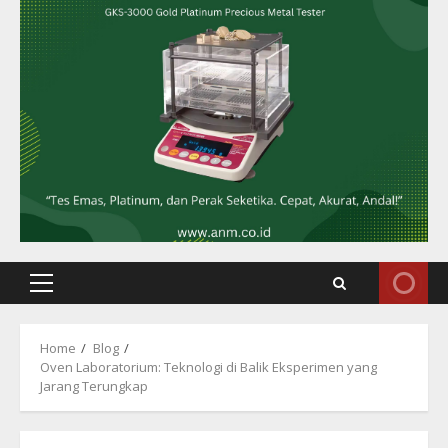
Primary
Menu
Home
Blog
Oven Laboratorium: Teknologi di Balik Eksperimen yang
Jarang Terungkap