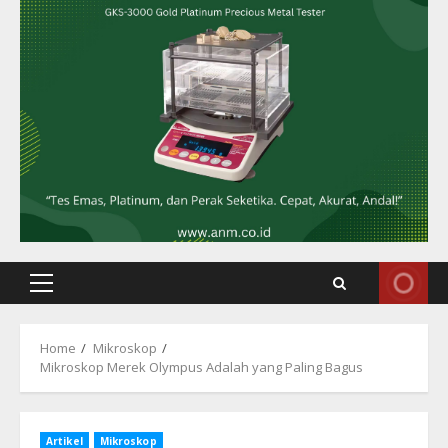
Primary
Menu
Home
Mikroskop
Mikroskop Merek Olympus Adalah yang Paling Bagus
Artikel
Mikroskop