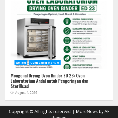
Artikel
Oven Laboratorium
Mengenal Drying Oven Binder ED 23: Oven
Laboratorium Andal untuk Pengeringan dan
Sterilisasi
August 4, 2026
Copyright © All rights reserved.
|
MoreNews
by AF
themes.