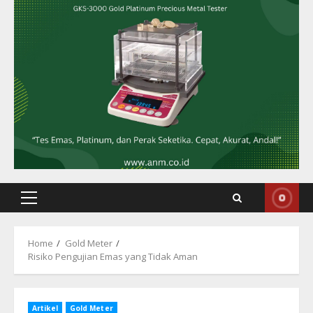
Primary
Menu
Home
Gold Meter
Risiko Pengujian Emas yang Tidak Aman
Artikel
Gold Meter