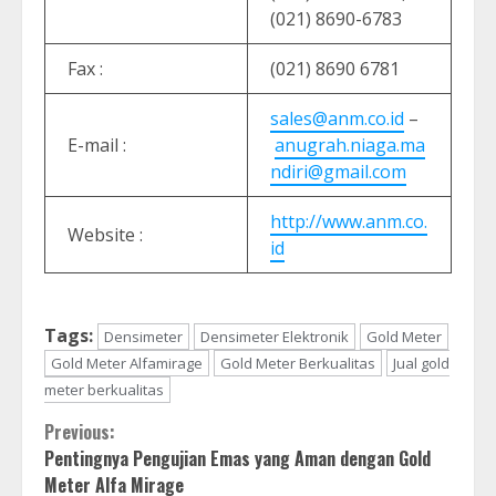
(021) 8690-6783
Fax :
(021) 8690 6781
sales@anm.co.id
–
E-mail :
anugrah.niaga.ma
ndiri@gmail.com
http://www.anm.co.
Website :
id
Tags:
Densimeter
Densimeter Elektronik
Gold Meter
Gold Meter Alfamirage
Gold Meter Berkualitas
Jual gold
meter berkualitas
Continue
Previous:
Pentingnya Pengujian Emas yang Aman dengan Gold
Reading
Meter Alfa Mirage