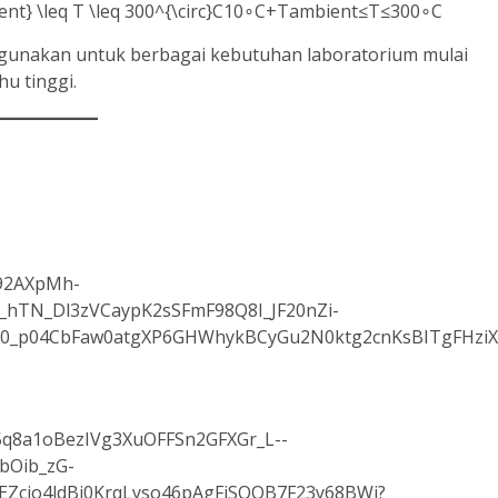
t} \leq T \leq 300^{\circ}C10∘C+Tambient​≤T≤300∘C
gunakan untuk berbagai kebutuhan laboratorium mulai
u tinggi.