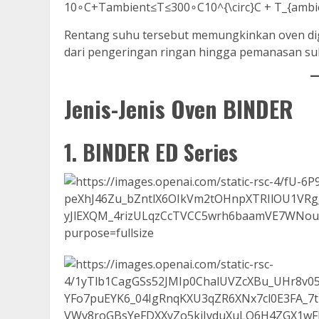
10∘C+Tambient≤T≤300∘C10^{\circ}C + T_{ambien
Rentang suhu tersebut memungkinkan oven di
dari pengeringan ringan hingga pemanasan suh
Jenis-Jenis Oven BINDER
1. BINDER ED Series