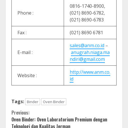
0816-1740-8900,
Phone :
(021) 8690-6782,
(021) 8690-6783
Fax :
(021) 8690 6781
sales@anm.co.id
–
E-mail :
anugrah.niaga.ma
ndiri@gmail.com
http://www.anm.co.
Website :
id
Tags:
Binder
Oven Binder
Continue
Previous:
Oven Binder: Oven Laboratorium Premium dengan
Reading
Teknologi dan Kualitas Jerman