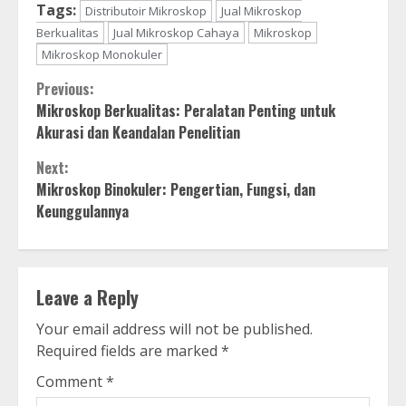
Tags:
Distributoir Mikroskop
Jual Mikroskop
Berkualitas
Jual Mikroskop Cahaya
Mikroskop
Mikroskop Monokuler
Continue
Previous:
Mikroskop Berkualitas: Peralatan Penting untuk
Reading
Akurasi dan Keandalan Penelitian
Next:
Mikroskop Binokuler: Pengertian, Fungsi, dan
Keunggulannya
Leave a Reply
Your email address will not be published.
Required fields are marked
*
Comment
*