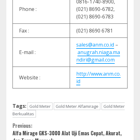
0816-1740-8900,
Phone :
(021) 8690-6782,
(021) 8690-6783
Fax :
(021) 8690 6781
sales@anm.co.id
–
E-mail :
anugrah.niaga.ma
ndiri@gmail.com
http://www.anm.co.
Website :
id
Tags:
Gold Meter
Gold Meter Alfamirage
Gold Meter
Berkualitas
Continue
Previous:
Alfa Mirage GKS-3000 Alat Uji Emas Cepat, Akurat,
Reading