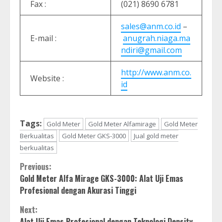
Fax :
(021) 8690 6781
sales@anm.co.id
–
E-mail :
anugrah.niaga.ma
ndiri@gmail.com
http://www.anm.co.
Website :
id
Tags:
Gold Meter
Gold Meter Alfamirage
Gold Meter
Berkualitas
Gold Meter GKS-3000
Jual gold meter
berkualitas
Continue
Previous:
Gold Meter Alfa Mirage GKS-3000: Alat Uji Emas
Reading
Profesional dengan Akurasi Tinggi
Next:
Alat Uji Emas Profesional dengan Teknologi Density