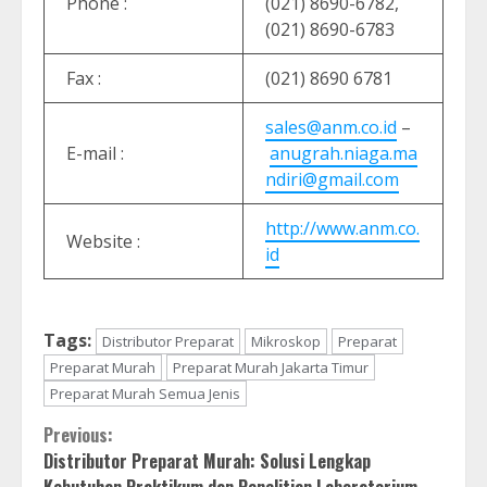
Phone :
(021) 8690-6782,
(021) 8690-6783
Fax :
(021) 8690 6781
sales@anm.co.id
–
E-mail :
anugrah.niaga.ma
ndiri@gmail.com
http://www.anm.co.
Website :
id
Tags:
Distributor Preparat
Mikroskop
Preparat
Preparat Murah
Preparat Murah Jakarta Timur
Preparat Murah Semua Jenis
Continue
Previous:
Distributor Preparat Murah: Solusi Lengkap
Reading