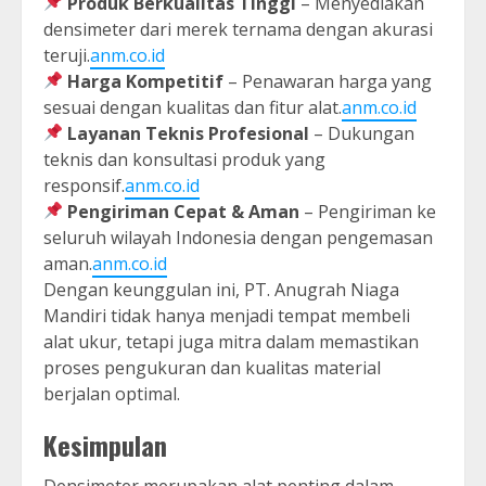
Produk Berkualitas Tinggi
– Menyediakan
densimeter dari merek ternama dengan akurasi
teruji.
anm.co.id
Harga Kompetitif
– Penawaran harga yang
sesuai dengan kualitas dan fitur alat.
anm.co.id
Layanan Teknis Profesional
– Dukungan
teknis dan konsultasi produk yang
responsif.
anm.co.id
Pengiriman Cepat & Aman
– Pengiriman ke
seluruh wilayah Indonesia dengan pengemasan
aman.
anm.co.id
Dengan keunggulan ini, PT. Anugrah Niaga
Mandiri tidak hanya menjadi tempat membeli
alat ukur, tetapi juga mitra dalam memastikan
proses pengukuran dan kualitas material
berjalan optimal.
Kesimpulan
Densimeter merupakan alat penting dalam