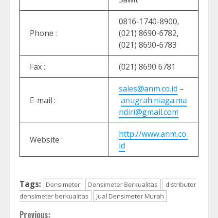
0816-1740-8900,
Phone :
(021) 8690-6782,
(021) 8690-6783
Fax :
(021) 8690 6781
sales@anm.co.id
–
E-mail :
anugrah.niaga.ma
ndiri@gmail.com
http://www.anm.co.
Website :
id
Tags:
Densimeter
Densimeter Berkualitas
distributor
densimeter berkualitas
Jual Densimeter Murah
Continue
Previous: