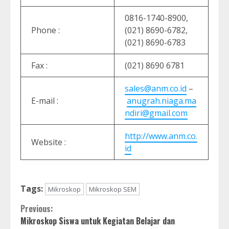
0816-1740-8900,
Phone :
(021) 8690-6782,
(021) 8690-6783
Fax :
(021) 8690 6781
sales@anm.co.id
–
E-mail :
anugrah.niaga.ma
ndiri@gmail.com
http://www.anm.co.
Website :
id
Tags:
Mikroskop
Mikroskop SEM
Continue
Previous:
Mikroskop Siswa untuk Kegiatan Belajar dan